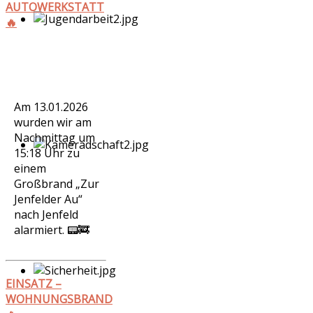
AUTOWERKSTATT
🔥
Am 13.01.2026
wurden wir am
Nachmittag um
15:18 Uhr zu
einem
Großbrand „Zur
Jenfelder Au“
nach Jenfeld
alarmiert. 📟🚒
EINSATZ –
WOHNUNGSBRAND