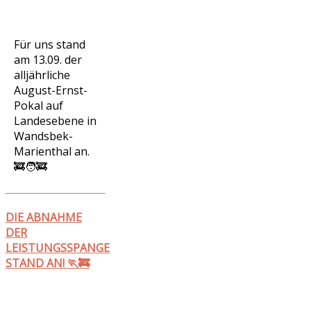
Für uns stand
am 13.09. der
alljährliche
August-Ernst-
Pokal auf
Landesebene in
Wandsbek-
Marienthal an.
🚒🧑‍🚒
DIE ABNAHME
DER
LEISTUNGSSPANGE
STAND AN! 🏃🚒