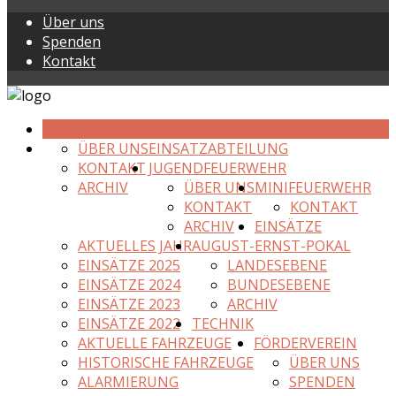
Über uns
Spenden
Kontakt
AKTUELLES
ÜBER UNS
EINSATZABTEILUNG
KONTAKT
JUGENDFEUERWEHR
ARCHIV
ÜBER UNS
MINIFEUERWEHR
KONTAKT
KONTAKT
ARCHIV
EINSÄTZE
AKTUELLES JAHR
AUGUST-ERNST-POKAL
EINSÄTZE 2025
LANDESEBENE
EINSÄTZE 2024
BUNDESEBENE
EINSÄTZE 2023
ARCHIV
EINSÄTZE 2022
TECHNIK
AKTUELLE FAHRZEUGE
FÖRDERVEREIN
HISTORISCHE FAHRZEUGE
ÜBER UNS
ALARMIERUNG
SPENDEN