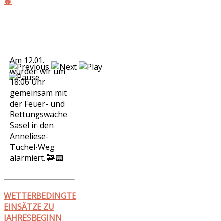
🔥
Am 12.01.
wurden wir um
18:06 Uhr
gemeinsam mit
der Feuer- und
Rettungswache
Sasel in den
Anneliese-
Tuchel-Weg
alarmiert. 🚒📟
WETTERBEDINGTE
EINSÄTZE ZU
JAHRESBEGINN