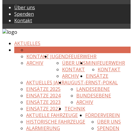
Über uns
Spenden
Kontakt
AKTUELLES
ÜBER UNS
EINSATZABTEILUNG
KONTAKT
JUGENDFEUERWEHR
ARCHIV
ÜBER UNS
MINIFEUERWEHR
KONTAKT
KONTAKT
ARCHIV
EINSÄTZE
AKTUELLES JAHR
AUGUST-ERNST-POKAL
EINSÄTZE 2025
LANDESEBENE
EINSÄTZE 2024
BUNDESEBENE
EINSÄTZE 2023
ARCHIV
EINSÄTZE 2022
TECHNIK
AKTUELLE FAHRZEUGE
FÖRDERVEREIN
HISTORISCHE FAHRZEUGE
ÜBER UNS
ALARMIERUNG
SPENDEN