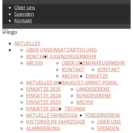
Über uns
Spenden
Kontakt
AKTUELLES
ÜBER UNS
EINSATZABTEILUNG
KONTAKT
JUGENDFEUERWEHR
ARCHIV
ÜBER UNS
MINIFEUERWEHR
KONTAKT
KONTAKT
ARCHIV
EINSÄTZE
AKTUELLES JAHR
AUGUST-ERNST-POKAL
EINSÄTZE 2025
LANDESEBENE
EINSÄTZE 2024
BUNDESEBENE
EINSÄTZE 2023
ARCHIV
EINSÄTZE 2022
TECHNIK
AKTUELLE FAHRZEUGE
FÖRDERVEREIN
HISTORISCHE FAHRZEUGE
ÜBER UNS
ALARMIERUNG
SPENDEN