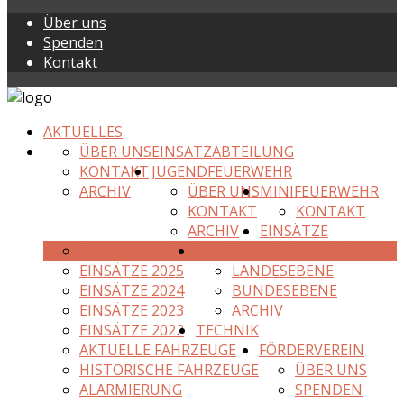
Über uns
Spenden
Kontakt
AKTUELLES
ÜBER UNS
EINSATZABTEILUNG
KONTAKT
JUGENDFEUERWEHR
ARCHIV
ÜBER UNS
MINIFEUERWEHR
KONTAKT
KONTAKT
ARCHIV
EINSÄTZE
AKTUELLES JAHR
AUGUST-ERNST-POKAL
EINSÄTZE 2025
LANDESEBENE
EINSÄTZE 2024
BUNDESEBENE
EINSÄTZE 2023
ARCHIV
EINSÄTZE 2022
TECHNIK
AKTUELLE FAHRZEUGE
FÖRDERVEREIN
HISTORISCHE FAHRZEUGE
ÜBER UNS
ALARMIERUNG
SPENDEN