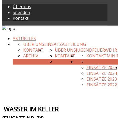
Über uns
Spenden
Kontakt
AKTUELLES
ÜBER UNS
EINSATZABTEILUNG
KONTAKT
ÜBER UNS
JUGENDFEUERWEHR
ARCHIV
KONTAKT
KONTAKT
MINI
ARCHIV
AKTUELLES JAH
EINSÄTZE 2025
EINSÄTZE 2024
EINSÄTZE 2023
EINSÄTZE 2022
WASSER IM KELLER