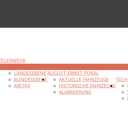
FEUERWEHR
R
EINSÄTZE
LANDESEBENE
AUGUST-ERNST-POKAL
BUNDESEBENE
AKTUELLE FAHRZEUGE
TECH
ARCHIV
HISTORISCHE FAHRZEUGE
ALARMIERUNG