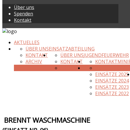
Über uns
Spenden
Kontakt
AKTUELLES
ÜBER UNS
EINSATZABTEILUNG
KONTAKT
ÜBER UNS
JUGENDFEUERWEHR
ARCHIV
KONTAKT
KONTAKT
MINI
ARCHIV
AKTUELLES JAH
EINSÄTZE 2025
EINSÄTZE 2024
EINSÄTZE 2023
EINSÄTZE 2022
BRENNT WASCHMASCHINE