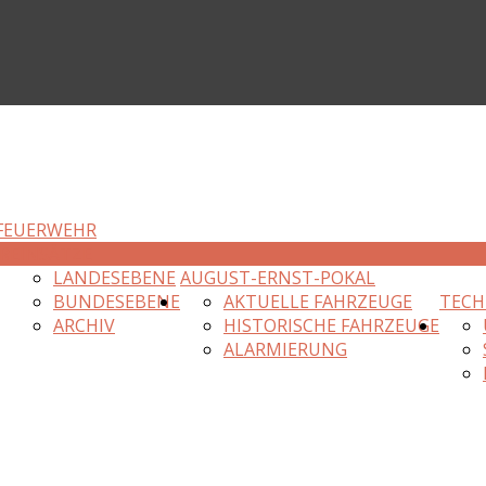
FEUERWEHR
R
EINSÄTZE
LANDESEBENE
AUGUST-ERNST-POKAL
BUNDESEBENE
AKTUELLE FAHRZEUGE
TECH
ARCHIV
HISTORISCHE FAHRZEUGE
ALARMIERUNG