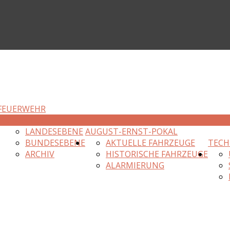
FEUERWEHR
R
EINSÄTZE
LANDESEBENE
AUGUST-ERNST-POKAL
BUNDESEBENE
AKTUELLE FAHRZEUGE
TECH
ARCHIV
HISTORISCHE FAHRZEUGE
ALARMIERUNG