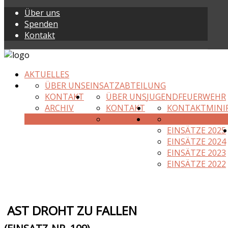
Über uns
Spenden
Kontakt
AKTUELLES
ÜBER UNS
EINSATZABTEILUNG
KONTAKT
ÜBER UNS
JUGENDFEUERWEHR
ARCHIV
KONTAKT
KONTAKT
MINI
ARCHIV
AKTUELLES JAH
EINSÄTZE 2025
EINSÄTZE 2024
EINSÄTZE 2023
EINSÄTZE 2022
AST DROHT ZU FALLEN