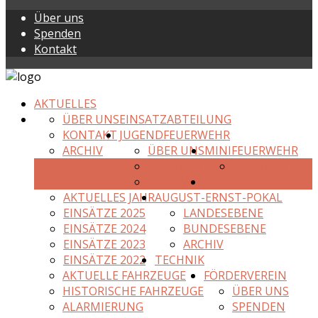
Über uns
Spenden
Kontakt
AKTUELLES
ÜBER UNS
EINSATZABTEILUNG
KONTAKT
JUGENDFEUERWEHR
ARCHIV
ÜBER UNS
MINIFEUERWEHR
KONTAKT
KONTAKT
ARCHIV
EINSÄTZE
AKTUELLES JAHR
AUGUST-ERNST-POKAL
EINSÄTZE 2025
LANDESEBENE
EINSÄTZE 2024
BUNDESEBENE
EINSÄTZE 2023
ARCHIV
EINSÄTZE 2022
TECHNIK
AKTUELLE FAHRZEUGE
FÖRDERVEREIN
HISTORISCHE FAHRZEUGE
ÜBER UNS
ALARMIERUNG
SPENDEN