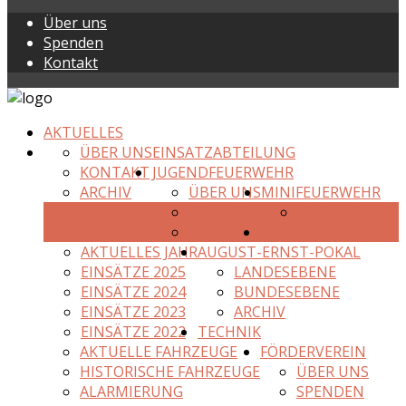
Über uns
Spenden
Kontakt
AKTUELLES
ÜBER UNS
EINSATZABTEILUNG
KONTAKT
JUGENDFEUERWEHR
ARCHIV
ÜBER UNS
MINIFEUERWEHR
KONTAKT
KONTAKT
ARCHIV
EINSÄTZE
AKTUELLES JAHR
AUGUST-ERNST-POKAL
EINSÄTZE 2025
LANDESEBENE
EINSÄTZE 2024
BUNDESEBENE
EINSÄTZE 2023
ARCHIV
EINSÄTZE 2022
TECHNIK
AKTUELLE FAHRZEUGE
FÖRDERVEREIN
HISTORISCHE FAHRZEUGE
ÜBER UNS
ALARMIERUNG
SPENDEN