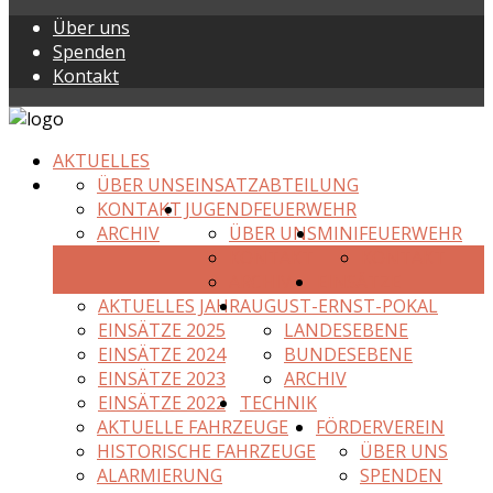
Über uns
Spenden
Kontakt
AKTUELLES
ÜBER UNS
EINSATZABTEILUNG
KONTAKT
JUGENDFEUERWEHR
ARCHIV
ÜBER UNS
MINIFEUERWEHR
KONTAKT
KONTAKT
ARCHIV
EINSÄTZE
AKTUELLES JAHR
AUGUST-ERNST-POKAL
EINSÄTZE 2025
LANDESEBENE
EINSÄTZE 2024
BUNDESEBENE
EINSÄTZE 2023
ARCHIV
EINSÄTZE 2022
TECHNIK
AKTUELLE FAHRZEUGE
FÖRDERVEREIN
HISTORISCHE FAHRZEUGE
ÜBER UNS
ALARMIERUNG
SPENDEN