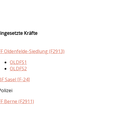
ingesetzte Kräfte
FF Oldenfelde-Siedlung (F2913)
OLDFS1
OLDFS2
BF Sasel [F-24]
Polizei
FF Berne (F2911)