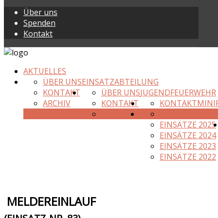
Über uns
Spenden
Kontakt
AKTUELLES
ÜBER UNS
EINSATZABTEILUNG
KONTAKT
ÜBER UNS
JUGENDFEUERWEHR
ARCHIV
KONTAKT
KONTAKT
MINI
ARCHIV
AKTUELLES JAH
EINSÄTZE 2025
EINSÄTZE 2024
EINSÄTZE 2023
EINSÄTZE 2022
MELDEREINLAUF