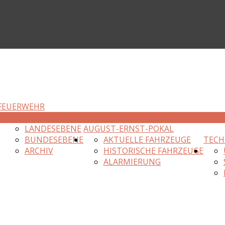
FEUERWEHR
R
EINSÄTZE
LANDESEBENE
AUGUST-ERNST-POKAL
BUNDESEBENE
AKTUELLE FAHRZEUGE
TECH
ARCHIV
HISTORISCHE FAHRZEUGE
ALARMIERUNG