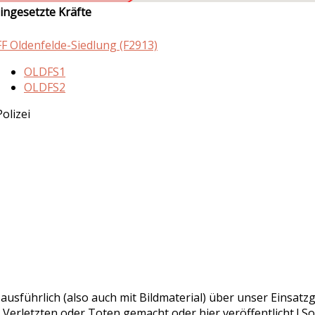
ingesetzte Kräfte
FF Oldenfelde-Siedlung (F2913)
OLDFS1
OLDFS2
Polizei
r ausführlich (also auch mit Bildmaterial) über unser Einsa
 Verletzten oder Toten gemacht oder hier veröffentlicht ! So