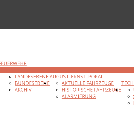
FEUERWEHR
R
EINSÄTZE
LANDESEBENE
AUGUST-ERNST-POKAL
BUNDESEBENE
AKTUELLE FAHRZEUGE
TECH
ARCHIV
HISTORISCHE FAHRZEUGE
ALARMIERUNG