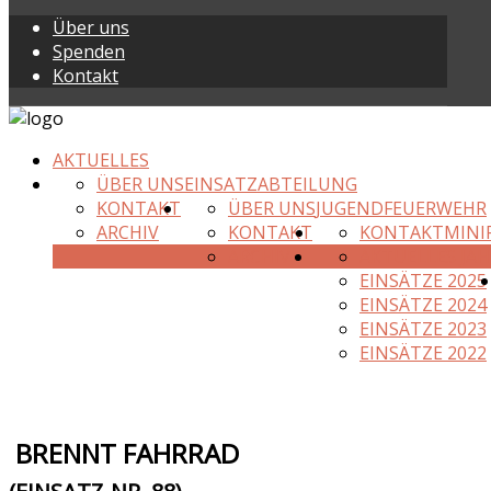
Über uns
Spenden
Kontakt
AKTUELLES
ÜBER UNS
EINSATZABTEILUNG
KONTAKT
ÜBER UNS
JUGENDFEUERWEHR
ARCHIV
KONTAKT
KONTAKT
MINI
ARCHIV
AKTUELLES JAH
EINSÄTZE 2025
EINSÄTZE 2024
EINSÄTZE 2023
EINSÄTZE 2022
BRENNT FAHRRAD