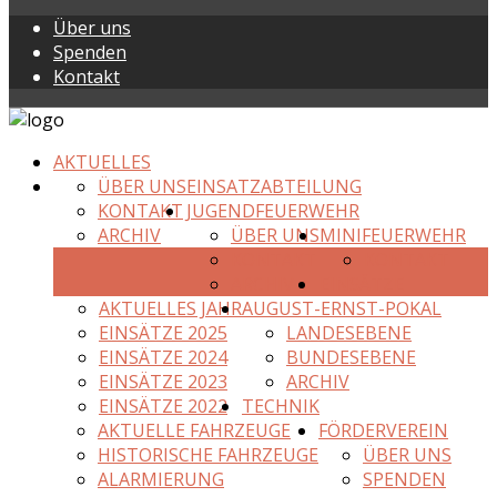
Über uns
Spenden
Kontakt
AKTUELLES
ÜBER UNS
EINSATZABTEILUNG
KONTAKT
JUGENDFEUERWEHR
ARCHIV
ÜBER UNS
MINIFEUERWEHR
KONTAKT
KONTAKT
ARCHIV
EINSÄTZE
AKTUELLES JAHR
AUGUST-ERNST-POKAL
EINSÄTZE 2025
LANDESEBENE
EINSÄTZE 2024
BUNDESEBENE
EINSÄTZE 2023
ARCHIV
EINSÄTZE 2022
TECHNIK
AKTUELLE FAHRZEUGE
FÖRDERVEREIN
HISTORISCHE FAHRZEUGE
ÜBER UNS
ALARMIERUNG
SPENDEN