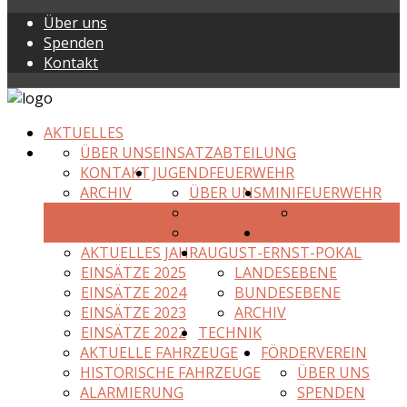
Über uns
Spenden
Kontakt
AKTUELLES
ÜBER UNS
EINSATZABTEILUNG
KONTAKT
JUGENDFEUERWEHR
ARCHIV
ÜBER UNS
MINIFEUERWEHR
KONTAKT
KONTAKT
ARCHIV
EINSÄTZE
AKTUELLES JAHR
AUGUST-ERNST-POKAL
EINSÄTZE 2025
LANDESEBENE
EINSÄTZE 2024
BUNDESEBENE
EINSÄTZE 2023
ARCHIV
EINSÄTZE 2022
TECHNIK
AKTUELLE FAHRZEUGE
FÖRDERVEREIN
HISTORISCHE FAHRZEUGE
ÜBER UNS
ALARMIERUNG
SPENDEN