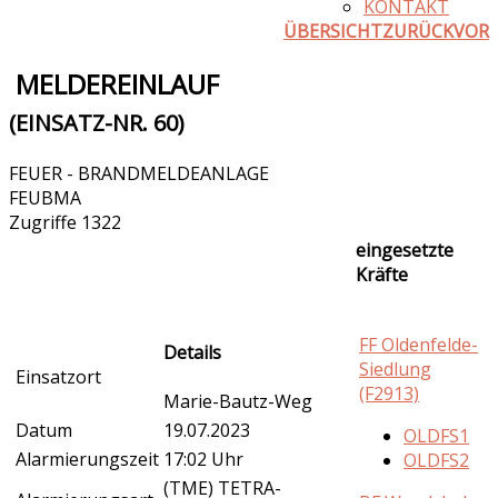
KONTAKT
ÜBERSICHT
ZURÜCK
VOR
MELDEREINLAUF
(EINSATZ-NR. 60)
FEUER - BRANDMELDEANLAGE
FEUBMA
Zugriffe 1322
eingesetzte
Kräfte
FF Oldenfelde-
Details
Siedlung
Einsatzort
(F2913)
Marie-Bautz-Weg
Datum
19.07.2023
OLDFS1
Alarmierungszeit
17:02 Uhr
OLDFS2
(TME) TETRA-