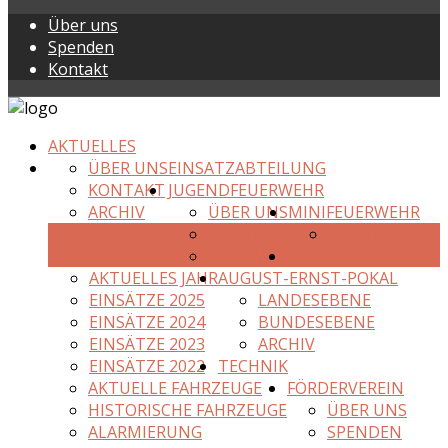
Über uns
Spenden
Kontakt
AKTUELLES
ÜBER UNS
EINSATZABTEILUNG
KONTAKT
JUGENDFEUERWEHR
ARCHIV
ÜBER UNS
MINIFEUERWEHR
KONTAKT
KONTAKT
ARCHIV
EINSÄTZE
AKTUELLES JAHR
AUGUST-ERNST-POKAL
EINSÄTZE 2025
LANDESEBENE
EINSÄTZE 2024
BUNDESEBENE
EINSÄTZE 2023
ARCHIV
EINSÄTZE 2022
TECHNIK
AKTUELLE FAHRZEUGE
FÖRDERVEREIN
HISTORISCHE FAHRZEUGE
ÜBER UNS
ALARMIERUNG
SPENDEN