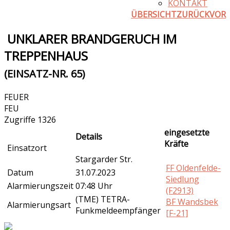
KONTAKT
ÜBERSICHT
ZURÜCK
VOR
UNKLARER BRANDGERUCH IM
TREPPENHAUS
(EINSATZ-NR. 65)
FEUER
FEU
Zugriffe 1326
eingesetzte
Details
Kräfte
Einsatzort
Stargarder Str.
FF Oldenfelde-
Datum
31.07.2023
Siedlung
Alarmierungszeit
07:48 Uhr
(F2913)
(TME) TETRA-
BF Wandsbek
Alarmierungsart
Funkmeldeempfänger
[F-21]