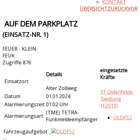
KONTAKT
ÜBERSICHT
ZURÜCK
VOR
AUF DEM PARKPLATZ
(EINSATZ-NR. 1)
FEUER - KLEIN
FEUK
Zugriffe 876
eingesetzte
Details
Kräfte
Einsatzort
Alter Zollweg
FF Oldenfelde-
Datum
01.01.2024
Siedlung
Alarmierungszeit
01:02 Uhr
(F2913)
(TME) TETRA-
Alarmierungsart
OLDFS2
Funkmeldeempfänger
Fahrzeugaufgebot