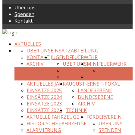
Über uns
Spenden
Kontakt
AKTUELLES
ÜBER UNS
EINSATZABTEILUNG
KONTAKT
JUGENDFEUERWEHR
ARCHIV
ÜBER UNS
MINIFEUERWEHR
KONTAKT
KONTAKT
ARCHIV
EINSÄTZE
AKTUELLES JAHR
AUGUST-ERNST-POKAL
EINSÄTZE 2025
LANDESEBENE
EINSÄTZE 2024
BUNDESEBENE
EINSÄTZE 2023
ARCHIV
EINSÄTZE 2022
TECHNIK
AKTUELLE FAHRZEUGE
FÖRDERVEREIN
HISTORISCHE FAHRZEUGE
ÜBER UNS
ALARMIERUNG
SPENDEN