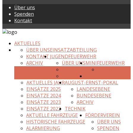
Über uns
Spenden
Kontakt
AKTUELLES
ÜBER UNS
EINSATZABTEILUNG
KONTAKT
JUGENDFEUERWEHR
ARCHIV
ÜBER UNS
MINIFEUERWEHR
KONTAKT
KONTAKT
ARCHIV
EINSÄTZE
AKTUELLES JAHR
AUGUST-ERNST-POKAL
EINSÄTZE 2025
LANDESEBENE
EINSÄTZE 2024
BUNDESEBENE
EINSÄTZE 2023
ARCHIV
EINSÄTZE 2022
TECHNIK
AKTUELLE FAHRZEUGE
FÖRDERVEREIN
HISTORISCHE FAHRZEUGE
ÜBER UNS
ALARMIERUNG
SPENDEN