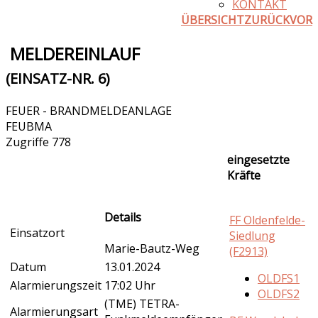
KONTAKT
ÜBERSICHT
ZURÜCK
VOR
MELDEREINLAUF
(EINSATZ-NR. 6)
FEUER - BRANDMELDEANLAGE
FEUBMA
Zugriffe 778
eingesetzte
Kräfte
Details
FF Oldenfelde-
Einsatzort
Siedlung
Marie-Bautz-Weg
(F2913)
Datum
13.01.2024
OLDFS1
Alarmierungszeit
17:02 Uhr
OLDFS2
(TME) TETRA-
Alarmierungsart