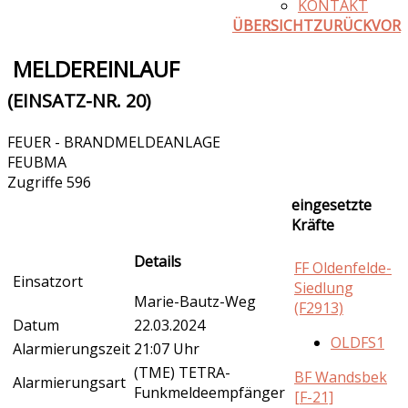
KONTAKT
ÜBERSICHT
ZURÜCK
VOR
MELDEREINLAUF
(EINSATZ-NR. 20)
FEUER - BRANDMELDEANLAGE
FEUBMA
Zugriffe 596
eingesetzte
Kräfte
Details
FF Oldenfelde-
Einsatzort
Siedlung
Marie-Bautz-Weg
(F2913)
Datum
22.03.2024
OLDFS1
Alarmierungszeit
21:07 Uhr
(TME) TETRA-
BF Wandsbek
Alarmierungsart
Funkmeldeempfänger
[F-21]