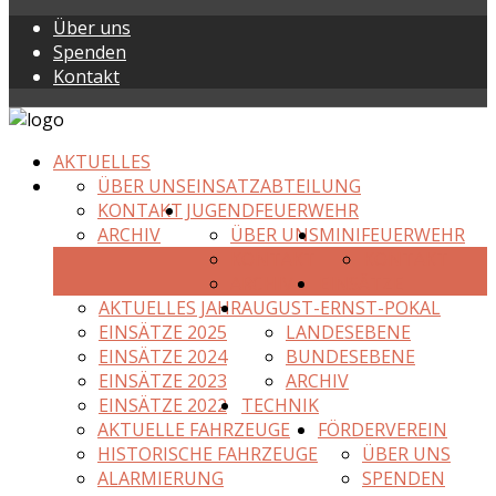
Über uns
Spenden
Kontakt
AKTUELLES
ÜBER UNS
EINSATZABTEILUNG
KONTAKT
JUGENDFEUERWEHR
ARCHIV
ÜBER UNS
MINIFEUERWEHR
KONTAKT
KONTAKT
ARCHIV
EINSÄTZE
AKTUELLES JAHR
AUGUST-ERNST-POKAL
EINSÄTZE 2025
LANDESEBENE
EINSÄTZE 2024
BUNDESEBENE
EINSÄTZE 2023
ARCHIV
EINSÄTZE 2022
TECHNIK
AKTUELLE FAHRZEUGE
FÖRDERVEREIN
HISTORISCHE FAHRZEUGE
ÜBER UNS
ALARMIERUNG
SPENDEN