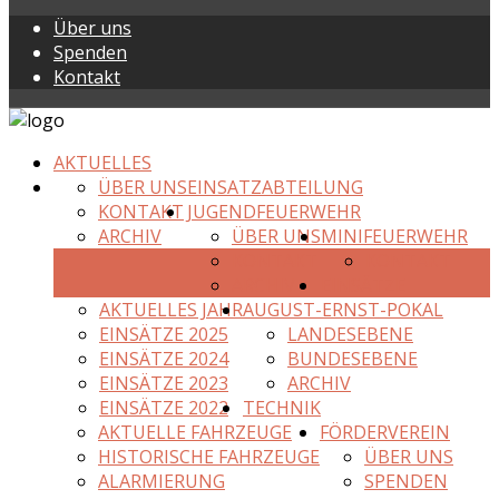
Über uns
Spenden
Kontakt
AKTUELLES
ÜBER UNS
EINSATZABTEILUNG
KONTAKT
JUGENDFEUERWEHR
ARCHIV
ÜBER UNS
MINIFEUERWEHR
KONTAKT
KONTAKT
ARCHIV
EINSÄTZE
AKTUELLES JAHR
AUGUST-ERNST-POKAL
EINSÄTZE 2025
LANDESEBENE
EINSÄTZE 2024
BUNDESEBENE
EINSÄTZE 2023
ARCHIV
EINSÄTZE 2022
TECHNIK
AKTUELLE FAHRZEUGE
FÖRDERVEREIN
HISTORISCHE FAHRZEUGE
ÜBER UNS
ALARMIERUNG
SPENDEN