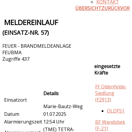
KONTAKT
ÜBERSICHT
ZURÜCK
VOR
MELDEREINLAUF
(EINSATZ-NR. 57)
FEUER - BRANDMELDEANLAGE
FEUBMA
Zugriffe 437
eingesetzte
Kräfte
FF Oldenfelde-
Siedlung
Details
(F2913)
Einsatzort
Marie-Bautz-Weg
OLDFS1
Datum
01.07.2025
Alarmierungszeit
12:54 Uhr
BF Wandsbek
[F-21]
(TME) TETRA-