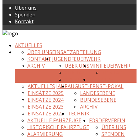
Über uns
Spenden
Kontakt
AKTUELLES
ÜBER UNS
EINSATZABTEILUNG
KONTAKT
JUGENDFEUERWEHR
ARCHIV
ÜBER UNS
MINIFEUERWEHR
KONTAKT
KONTAKT
ARCHIV
EINSÄTZE
AKTUELLES JAHR
AUGUST-ERNST-POKAL
EINSÄTZE 2025
LANDESEBENE
EINSÄTZE 2024
BUNDESEBENE
EINSÄTZE 2023
ARCHIV
EINSÄTZE 2022
TECHNIK
AKTUELLE FAHRZEUGE
FÖRDERVEREIN
HISTORISCHE FAHRZEUGE
ÜBER UNS
ALARMIERUNG
SPENDEN