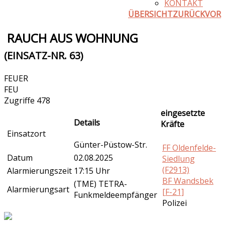
KONTAKT
ÜBERSICHT
ZURÜCK
VOR
RAUCH AUS WOHNUNG
(EINSATZ-NR. 63)
FEUER
FEU
Zugriffe 478
eingesetzte
Details
Kräfte
Einsatzort
Günter-Püstow-Str.
FF Oldenfelde-
Datum
02.08.2025
Siedlung
(F2913)
Alarmierungszeit
17:15 Uhr
BF Wandsbek
(TME) TETRA-
Alarmierungsart
[F-21]
Funkmeldeempfänger
Polizei