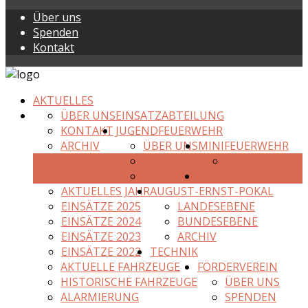
Über uns
Spenden
Kontakt
AKTUELLES
ÜBER UNS
EINSATZABTEILUNG
KONTAKT
JUGENDFEUERWEHR
ARCHIV
ÜBER UNS
MINIFEUERWEHR
KONTAKT
KONTAKT
ARCHIV
EINSÄTZE
AKTUELLES JAHR
AUGUST-ERNST-POKAL
EINSÄTZE 2025
LANDESEBENE
EINSÄTZE 2024
BUNDESEBENE
EINSÄTZE 2023
ARCHIV
EINSÄTZE 2022
TECHNIK
AKTUELLE FAHRZEUGE
FÖRDERVEREIN
HISTORISCHE FAHRZEUGE
ÜBER UNS
ALARMIERUNG
SPENDEN