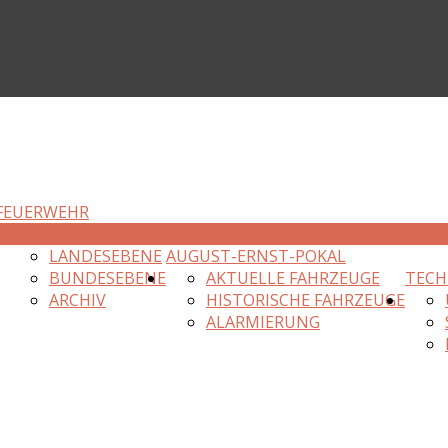
FEUERWEHR
R
EINSÄTZE
LANDESEBENE
AUGUST-ERNST-POKAL
BUNDESEBENE
AKTUELLE FAHRZEUGE
TECH
ARCHIV
HISTORISCHE FAHRZEUGE
ALARMIERUNG