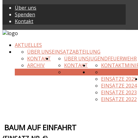
Über uns
Spenden
Kontakt
AKTUELLES
ÜBER UNS
EINSATZABTEILUNG
KONTAKT
ÜBER UNS
JUGENDFEUERWEHR
ARCHIV
KONTAKT
KONTAKT
MINI
ARCHIV
AKTUELLES JAH
EINSÄTZE 2025
EINSÄTZE 2024
EINSÄTZE 2023
EINSÄTZE 2022
BAUM AUF EINFAHRT