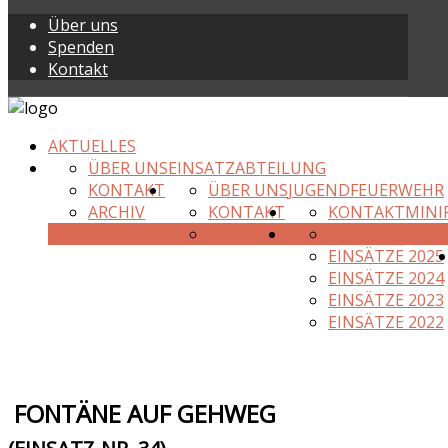
Über uns
Spenden
Kontakt
AKTUELLES
ÜBER UNS
EINSATZABTEILUNG
KONTAKT
ÜBER UNS
JUGENDFEUERWEHR
ARCHIV
KONTAKT
KONTAKT
MINI
ARCHIV
AKTUELLES JAH
EINSÄTZE 2025
EINSÄTZE 2024
EINSÄTZE 2023
EINSÄTZE 2022
FONTÄNE AUF GEHWEG