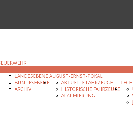
FEUERWEHR
R
EINSÄTZE
LANDESEBENE
AUGUST-ERNST-POKAL
BUNDESEBENE
AKTUELLE FAHRZEUGE
TECH
ARCHIV
HISTORISCHE FAHRZEUGE
ALARMIERUNG