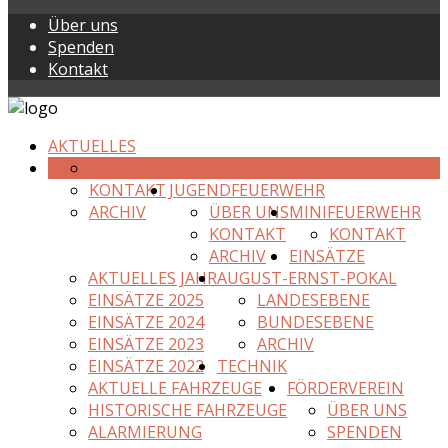
Über uns
Spenden
Kontakt
AKTUELLES
ÜBER UNS
EINSATZABTEILUNG
KONTAKT
JUGENDFEUERWEHR
ARCHIV
ÜBER UNS
MINIFEUERWEHR
KONTAKT
KONTAKT
ARCHIV
EINSÄTZE
AKTUELLES JAHR
AUGUST-ERNST-POKAL
EINSÄTZE 2025
LANDESEBENE
EINSÄTZE 2024
BUNDESEBENE
EINSÄTZE 2023
ARCHIV
EINSÄTZE 2022
TECHNIK
AKTUELLE FAHRZEUGE
FÖRDERVEREIN
HISTORISCHE FAHRZEUGE
ÜBER UNS
ALARMIERUNG
SPENDEN