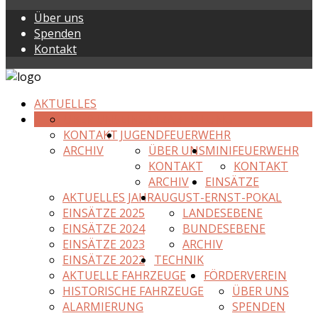
Über uns
Spenden
Kontakt
AKTUELLES
ÜBER UNS
EINSATZABTEILUNG
KONTAKT
JUGENDFEUERWEHR
ARCHIV
ÜBER UNS
MINIFEUERWEHR
KONTAKT
KONTAKT
ARCHIV
EINSÄTZE
AKTUELLES JAHR
AUGUST-ERNST-POKAL
EINSÄTZE 2025
LANDESEBENE
EINSÄTZE 2024
BUNDESEBENE
EINSÄTZE 2023
ARCHIV
EINSÄTZE 2022
TECHNIK
AKTUELLE FAHRZEUGE
FÖRDERVEREIN
HISTORISCHE FAHRZEUGE
ÜBER UNS
ALARMIERUNG
SPENDEN