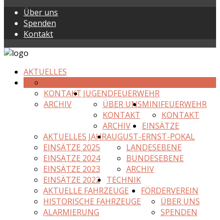
Über uns
Spenden
Kontakt
AKTUELLES
ÜBER UNS
EINSATZABTEILUNG
KONTAKT
JUGENDFEUERWEHR
ARCHIV
ÜBER UNS
MINIFEUERWEHR
KONTAKT
KONTAKT
ARCHIV
EINSÄTZE
AKTUELLES JAHR
AUGUST-ERNST-POKAL
EINSÄTZE 2025
LANDESEBENE
EINSÄTZE 2024
BUNDESEBENE
EINSÄTZE 2023
ARCHIV
EINSÄTZE 2022
TECHNIK
AKTUELLE FAHRZEUGE
FÖRDERVEREIN
HISTORISCHE FAHRZEUGE
ÜBER UNS
ALARMIERUNG
SPENDEN