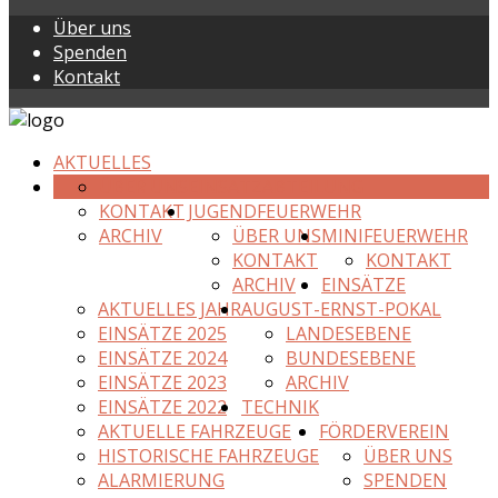
Über uns
Spenden
Kontakt
AKTUELLES
ÜBER UNS
EINSATZABTEILUNG
KONTAKT
JUGENDFEUERWEHR
ARCHIV
ÜBER UNS
MINIFEUERWEHR
KONTAKT
KONTAKT
ARCHIV
EINSÄTZE
AKTUELLES JAHR
AUGUST-ERNST-POKAL
EINSÄTZE 2025
LANDESEBENE
EINSÄTZE 2024
BUNDESEBENE
EINSÄTZE 2023
ARCHIV
EINSÄTZE 2022
TECHNIK
AKTUELLE FAHRZEUGE
FÖRDERVEREIN
HISTORISCHE FAHRZEUGE
ÜBER UNS
ALARMIERUNG
SPENDEN