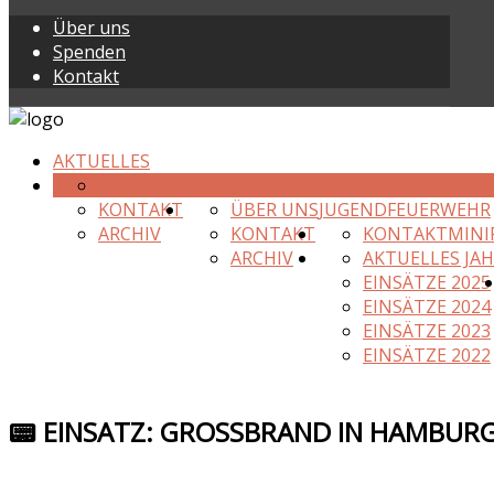
Über uns
Spenden
Kontakt
AKTUELLES
ÜBER UNS
EINSATZABTEILUNG
KONTAKT
ÜBER UNS
JUGENDFEUERWEHR
ARCHIV
KONTAKT
KONTAKT
MINI
ARCHIV
AKTUELLES JA
EINSÄTZE 2025
EINSÄTZE 2024
EINSÄTZE 2023
EINSÄTZE 2022
📟 EINSATZ: GROSSBRAND IN HAMBUR