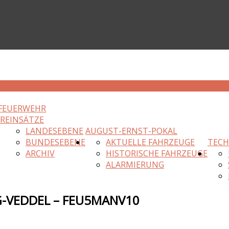
FEUERWEHR
HR
EINSÄTZE
LANDESEBENE
AUGUST-ERNST-POKAL
BUNDESEBENE
AKTUELLE FAHRZEUGE
TECH
ARCHIV
HISTORISCHE FAHRZEUGE
ALARMIERUNG
G-VEDDEL – FEU5MANV10