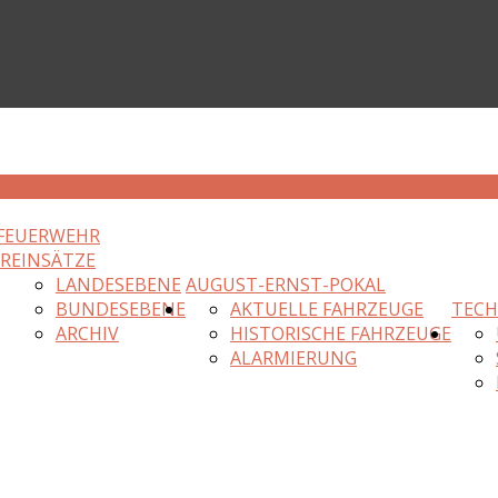
FEUERWEHR
HR
EINSÄTZE
LANDESEBENE
AUGUST-ERNST-POKAL
BUNDESEBENE
AKTUELLE FAHRZEUGE
TECH
ARCHIV
HISTORISCHE FAHRZEUGE
ALARMIERUNG