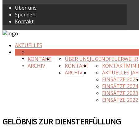
Über uns
Spenden
Kontakt
AKTUELLES
ÜBER UNS
EINSATZABTEILUNG
KONTAKT
ÜBER UNS
JUGENDFEUERWEHR
ARCHIV
KONTAKT
KONTAKT
MINI
ARCHIV
AKTUELLES JA
EINSÄTZE 2025
EINSÄTZE 2024
EINSÄTZE 2023
EINSÄTZE 2022
GELÖBNIS ZUR DIENSTERFÜLLUNG