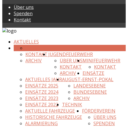
Über uns
Spenden
Kontakt
AKTUELLES
ÜBER UNS
EINSATZABTEILUNG
KONTAKT
JUGENDFEUERWEHR
ARCHIV
ÜBER UNS
MINIFEUERWEHR
KONTAKT
KONTAKT
ARCHIV
EINSÄTZE
AKTUELLES JAHR
AUGUST-ERNST-POKAL
EINSÄTZE 2025
LANDESEBENE
EINSÄTZE 2024
BUNDESEBENE
EINSÄTZE 2023
ARCHIV
EINSÄTZE 2022
TECHNIK
AKTUELLE FAHRZEUGE
FÖRDERVEREIN
HISTORISCHE FAHRZEUGE
ÜBER UNS
ALARMIERUNG
SPENDEN