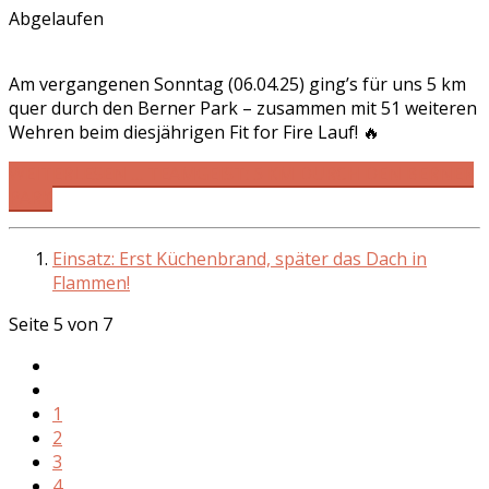
Abgelaufen
Am vergangenen Sonntag (06.04.25) ging’s für uns 5 km
quer durch den Berner Park – zusammen mit 51 weiteren
Wehren beim diesjährigen Fit for Fire Lauf! 🔥
WEITERLESEN … TEAMGEIST: 5 KM DURCH DEN BERNER
PARK
Einsatz: Erst Küchenbrand, später das Dach in
Flammen!
Seite 5 von 7
1
2
3
4