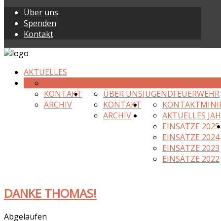
Über uns
Spenden
Kontakt
AKTUELLES
ÜBER UNS
EINSATZABTEILUNG
KONTAKT
ÜBER UNS
JUGENDFEUERWEHR
ARCHIV
KONTAKT
KONTAKT
MINI
ARCHIV
AKTUELLES JA
EINSÄTZE 2025
EINSÄTZE 2024
EINSÄTZE 2023
EINSÄTZE 2022
DANKE THOMAS!
Abgelaufen