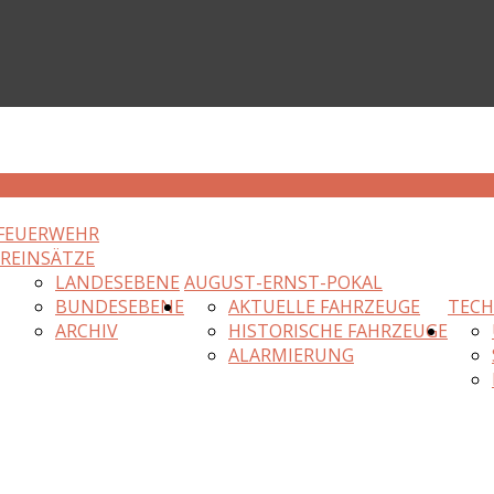
FEUERWEHR
HR
EINSÄTZE
LANDESEBENE
AUGUST-ERNST-POKAL
BUNDESEBENE
AKTUELLE FAHRZEUGE
TECH
ARCHIV
HISTORISCHE FAHRZEUGE
ALARMIERUNG