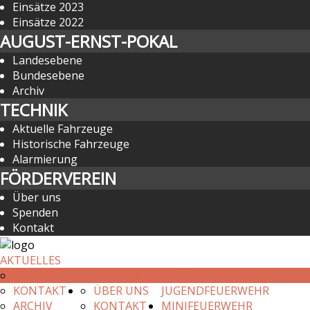
Einsätze 2023
Einsätze 2022
AUGUST-ERNST-POKAL
Landesebene
Bundesebene
Archiv
TECHNIK
Aktuelle Fahrzeuge
Historische Fahrzeuge
Alarmierung
FÖRDERVEREIN
Über uns
Spenden
Kontakt
AKTUELLES
ÜBER UNS
EINSATZABTEILUNG
KONTAKT
ÜBER UNS
JUGENDFEUERWEHR
ARCHIV
KONTAKT
MINIFEUERWEHR