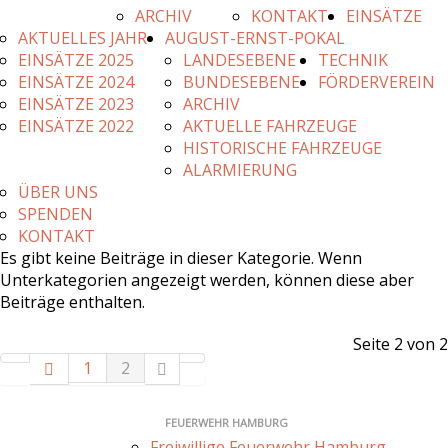
ARCHIV
KONTAKT
EINSÄTZE
AKTUELLES JAHR
AUGUST-ERNST-POKAL
EINSÄTZE 2025
LANDESEBENE
TECHNIK
EINSÄTZE 2024
BUNDESEBENE
FÖRDERVEREIN
EINSÄTZE 2023
ARCHIV
EINSÄTZE 2022
AKTUELLE FAHRZEUGE
HISTORISCHE FAHRZEUGE
ALARMIERUNG
ÜBER UNS
SPENDEN
KONTAKT
Es gibt keine Beiträge in dieser Kategorie. Wenn
Unterkategorien angezeigt werden, können diese aber
Beiträge enthalten.
Seite 2 von 2
1
2
FEUERWEHR HAMBURG
Freiwillige Feuerwehr Hamburg