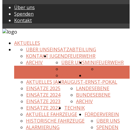
Über uns
Spenden
Kontakt
AKTUELLES
ÜBER UNS
EINSATZABTEILUNG
KONTAKT
JUGENDFEUERWEHR
ARCHIV
ÜBER UNS
MINIFEUERWEHR
KONTAKT
KONTAKT
ARCHIV
EINSÄTZE
AKTUELLES JAHR
AUGUST-ERNST-POKAL
EINSÄTZE 2025
LANDESEBENE
EINSÄTZE 2024
BUNDESEBENE
EINSÄTZE 2023
ARCHIV
EINSÄTZE 2022
TECHNIK
AKTUELLE FAHRZEUGE
FÖRDERVEREIN
HISTORISCHE FAHRZEUGE
ÜBER UNS
ALARMIERUNG
SPENDEN