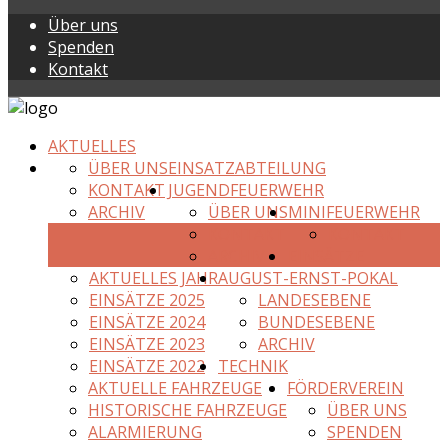
Über uns
Spenden
Kontakt
AKTUELLES
ÜBER UNS
EINSATZABTEILUNG
KONTAKT
JUGENDFEUERWEHR
ARCHIV
ÜBER UNS
MINIFEUERWEHR
KONTAKT
KONTAKT
ARCHIV
EINSÄTZE
AKTUELLES JAHR
AUGUST-ERNST-POKAL
EINSÄTZE 2025
LANDESEBENE
EINSÄTZE 2024
BUNDESEBENE
EINSÄTZE 2023
ARCHIV
EINSÄTZE 2022
TECHNIK
AKTUELLE FAHRZEUGE
FÖRDERVEREIN
HISTORISCHE FAHRZEUGE
ÜBER UNS
ALARMIERUNG
SPENDEN