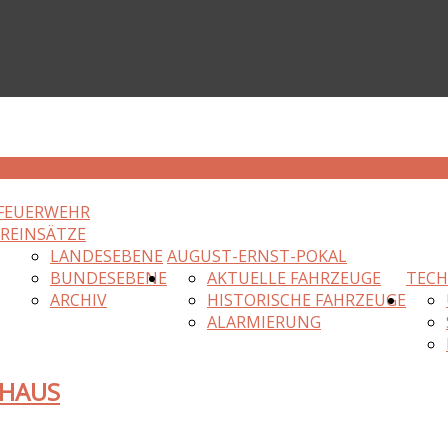
FEUERWEHR
HR
EINSÄTZE
LANDESEBENE
AUGUST-ERNST-POKAL
BUNDESEBENE
AKTUELLE FAHRZEUGE
TECH
ARCHIV
HISTORISCHE FAHRZEUGE
ALARMIERUNG
NHAUS