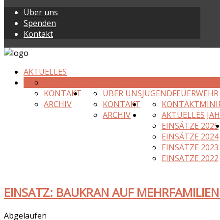
Über uns
Spenden
Kontakt
AKTUELLES
ÜBER UNS
EINSATZABTEILUNG
KONTAKT
ÜBER UNS
JUGENDFEUERWEHR
ARCHIV
KONTAKT
KONTAKT
MINI
ARCHIV
AKTUELLES JA
EINSÄTZE 2025
EINSÄTZE 2024
EINSÄTZE 2023
EINSÄTZE 2022
EINSATZ: BAUKRAN AUF MEHRFAMILIE
Abgelaufen