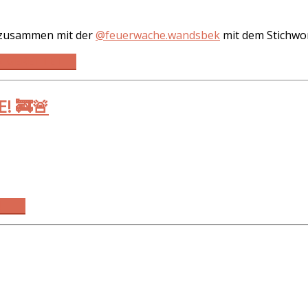
 zusammen mit der
@feuerwache.wandsbek
mit dem Stichwor
N GERETTET 🚒
! 🚒🚨
 🚒🚨