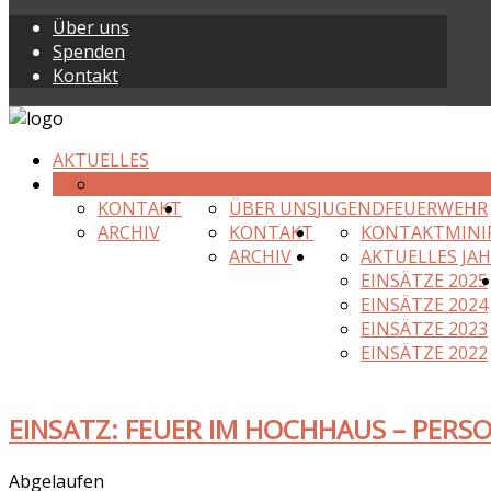
Über uns
Spenden
Kontakt
AKTUELLES
ÜBER UNS
EINSATZABTEILUNG
KONTAKT
ÜBER UNS
JUGENDFEUERWEHR
ARCHIV
KONTAKT
KONTAKT
MINI
ARCHIV
AKTUELLES JA
EINSÄTZE 2025
EINSÄTZE 2024
EINSÄTZE 2023
EINSÄTZE 2022
EINSATZ: FEUER IM HOCHHAUS – PERS
Abgelaufen