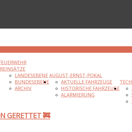
FEUERWEHR
HR
EINSÄTZE
LANDESEBENE
AUGUST-ERNST-POKAL
BUNDESEBENE
AKTUELLE FAHRZEUGE
TECH
ARCHIV
HISTORISCHE FAHRZEUGE
ALARMIERUNG
ON GERETTET 🚒