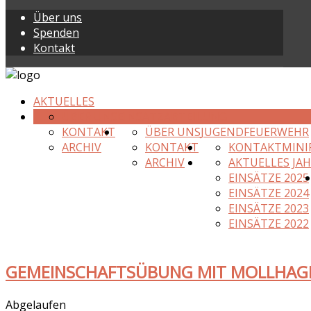
Über uns
Spenden
Kontakt
AKTUELLES
ÜBER UNS
EINSATZABTEILUNG
KONTAKT
ÜBER UNS
JUGENDFEUERWEHR
ARCHIV
KONTAKT
KONTAKT
MINI
ARCHIV
AKTUELLES JA
EINSÄTZE 2025
EINSÄTZE 2024
EINSÄTZE 2023
EINSÄTZE 2022
GEMEINSCHAFTSÜBUNG MIT MOLLHAG
Abgelaufen