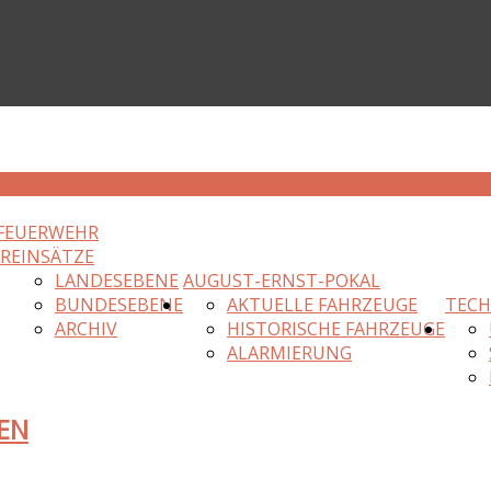
FEUERWEHR
HR
EINSÄTZE
LANDESEBENE
AUGUST-ERNST-POKAL
BUNDESEBENE
AKTUELLE FAHRZEUGE
TECH
ARCHIV
HISTORISCHE FAHRZEUGE
ALARMIERUNG
EN